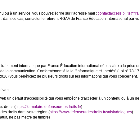
nu ou à un service, vous pouvez écrire sur l’adresse mail :
contactaccessibilite@fra
 : dans ce cas, contacter le référent RGAA de France Éducation international par vo
d'un traitement informatique par France Éducation international nécessaire à la pri
e la communication. Conformément à la loi "informatique et libertés" (Loi n° 78-17
6) vous bénéficiez de plusieurs droits sur les informations qui vous concernent, dé
uivant.
web un défaut d’accessibilité qui vous empêche d’accéder à un contenu ou à un des
 droits (
https://formulaire.defenseurdesdroits.fr/
)
des droits dans votre région (
https://www.defenseurdesdroits.fr/saisir/delegues
)
atuit, ne pas mettre de timbre)