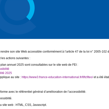
rendre son site Web accessible conformément à l’article 47 de la loi n° 2005-102 d
t les actions suivantes :
plan annuel 2025 sont consultables sur le site web de FEI :
ibilité
ilité 2025
applique au site :
https://www3.france-education-international.fr/lf/tcf/teo/
et a été éta
orme avec le référentiel général d’amélioration de l’accessibilité.
cessiblité.
du site web : HTML, CSS, Javascript.